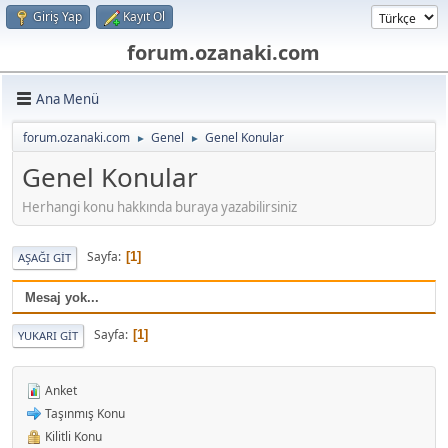
Giriş Yap
Kayıt Ol
forum.ozanaki.com
Ana Menü
forum.ozanaki.com
Genel
Genel Konular
►
►
Genel Konular
Herhangi konu hakkında buraya yazabilirsiniz
Sayfa
1
AŞAĞI GIT
Mesaj yok...
Sayfa
1
YUKARI GIT
Anket
Taşınmış Konu
Kilitli Konu