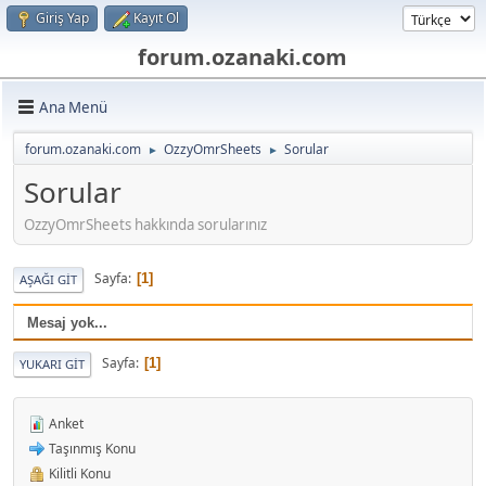
Giriş Yap
Kayıt Ol
forum.ozanaki.com
Ana Menü
forum.ozanaki.com
OzzyOmrSheets
Sorular
►
►
Sorular
OzzyOmrSheets hakkında sorularınız
Sayfa
1
AŞAĞI GIT
Mesaj yok...
Sayfa
1
YUKARI GIT
Anket
Taşınmış Konu
Kilitli Konu